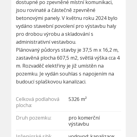
dostupné po zpevněné místní komunikaci,
jsou rovinaté a částečně zpevněné
betonovými panely. V květnu roku 2024 bylo
vydáno stavební povolení pro výstavbu haly
pro drobou výrobu a skladování s
administrativní vestavbou.
Plánovaný půdorys stavby je 37,5 m x 16,2 m,
zastavěná plocha 607,5 m2, světlá výška cca 4
m. Rozvaděč elektřiny je již umístěn na
pozemku. Je vydán souhlas s napojením na
budoucí splaškovou kanalizaci.
Celková podlahová
5326 m²
plocha:
Druh pozemku:
pro komerční
výstavbu
Inženýrské sítě:
vodovod; kanalizace;